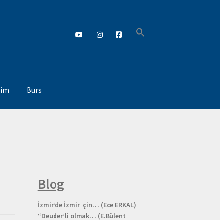
tim
Burs
ovasyon ve Girişimcilik KOMİTESİ
me KOMİTESİ
Sosyal Sorumluluk KOMİTESİ
Blog
İzmir’de İzmir İçin… (Ece ERKAL)
“Deuder’li olmak… (E.Bülent