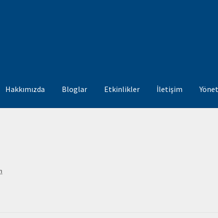
Hakkımızda
Bloglar
Etkinlikler
İletişim
Yöne
itim ve Kariyer KOMİTESİ
Etkinlikler
Galeri
Hakkımızda
İletişim
İn
zdan
Nasıl Üye Olurum?
Neden Üye Olmalıyım
Ödemeler
Örgütlen
n
önetim