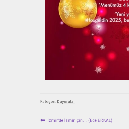
Kategori:
Duyurular
Yazı
Önceki
İzmir’de İzmir İçin… (Ece ERKAL)
yazı: