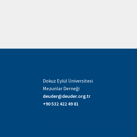
gezinmesi
Dokuz Eylül Üniversitesi
Mezunlar Derneği
deuder@deuder.org.tr
+90 532 422 49 81