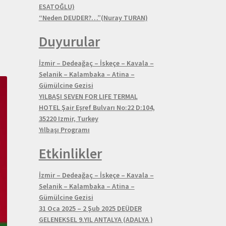
ESATOĞLU)
“Neden DEUDER?…”(Nuray TURAN)
Duyurular
İzmir – Dedeağaç – İskeçe – Kavala –
Selanik – Kalambaka – Atina –
Gümülcine Gezisi
YILBAŞI SEVEN FOR LIFE TERMAL
HOTEL Şair Eşref Bulvarı No:22 D:104,
35220 Izmir, Turkey
Yılbaşı Programı
Etkinlikler
İzmir – Dedeağaç – İskeçe – Kavala –
Selanik – Kalambaka – Atina –
Gümülcine Gezisi
31 Oca 2025 – 2 Şub 2025 DEÜDER
GELENEKSEL 9.YIL ANTALYA (ADALYA )