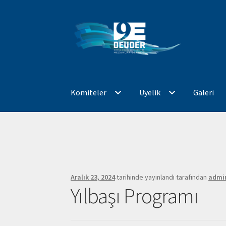
Dolaşıma
İçeriğe
geç
geç
Komiteler
Üyelik
Galeri
Giriş
Bloglar
Burs
Burs ve Destek Komitesi
Eğ
Mali Kaynak Yaratma KOMİTESİ
Mezunlarımı
Aralık 23, 2024
tarihinde yayınlandı
tarafından
admi
Tanıtım ve İletişim KOMİTESİ
Üyelik Formu
Y
Yılbaşı Programı